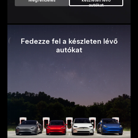
Megrendelés
készleten lévő
autókat
Fedezze fel a készleten lévő
autókat