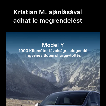
Kristian M. ajánlásával
adhat le megrendelést
Model Y
1000 Kilométer távolságra elegendő
ingyenes Supercharge-töltés