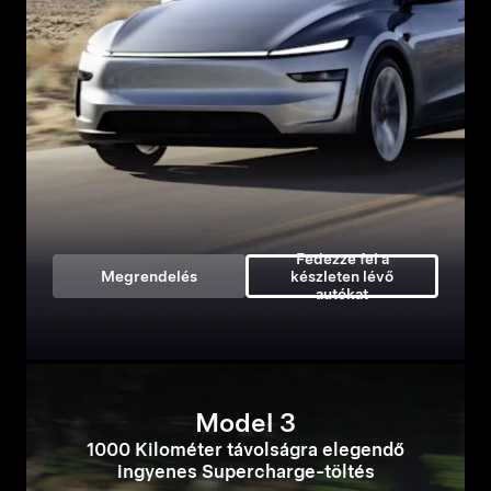
Fedezze fel a
Megrendelés
készleten lévő
autókat
Model 3
1000 Kilométer távolságra elegendő
ingyenes Supercharge-töltés