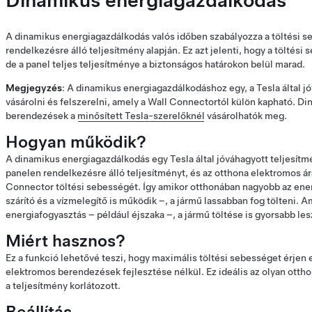
Dinamikus energiagazdálkodás
A dinamikus energiagazdálkodás valós időben szabályozza a töltési 
rendelkezésre álló teljesítmény alapján. Ez azt jelenti, hogy a töltés
de a panel teljes teljesítménye a biztonságos határokon belül marad.
Megjegyzés
: A dinamikus energiagazdálkodáshoz egy, a Tesla által j
vásárolni és felszerelni, amely a Wall Connectortól külön kapható. D
berendezések a
minősített Tesla-szerelőknél
vásárolhatók meg.
Hogyan működik?
A dinamikus energiagazdálkodás egy Tesla által jóváhagyott teljesítm
panelen rendelkezésre álló teljesítményt, és az otthona elektromos á
Connector töltési sebességét. Így amikor otthonában nagyobb az ener
szárító és a vízmelegítő is működik –, a jármű lassabban fog tölteni. 
energiafogyasztás – például éjszaka –, a jármű töltése is gyorsabb les
Miért hasznos?
Ez a funkció lehetővé teszi, hogy maximális töltési sebességet érjen e
elektromos berendezések fejlesztése nélkül. Ez ideális az olyan otth
a teljesítmény korlátozott.
Beállítás