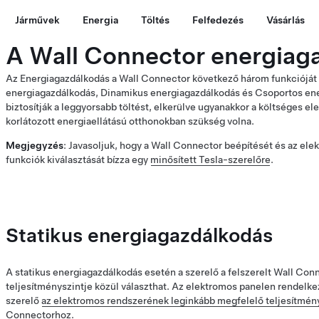
Járművek
Energia
Töltés
Felfedezés
Vásárlás
A Wall Connector energiag
Az Energiagazdálkodás a Wall Connector következő három funkcióját 
energiagazdálkodás, Dinamikus energiagazdálkodás és Csoportos ene
biztosítják a leggyorsabb töltést, elkerülve ugyanakkor a költséges e
korlátozott energiaellátású otthonokban szükség volna.
Megjegyzés
: Javasoljuk, hogy a Wall Connector beépítését és az e
funkciók kiválasztását bízza egy
minősített Tesla-szerelőre
.
Statikus energiagazdálkodás
A statikus energiagazdálkodás esetén a szerelő a felszerelt Wall Co
teljesítményszintje közül választhat. Az elektromos panelen rendelkez
szerelő
az elektromos rendszerének leginkább megfelelő teljesítménysz
Connectorhoz
.