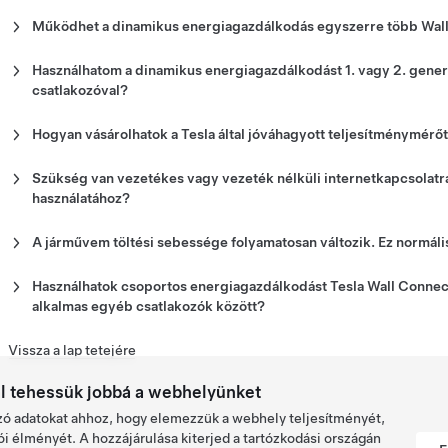
A dinamikus energiagazdálkodás a statikus energiagazdálkodással 
naponta nagy távolságokat tesz meg, vagy gyorsabb töltési lehető
Működhet a dinamikus energiagazdálkodás egyszerre több Wal
energiagazdálkodás lehet a legjobb választás. További útmutatásér
Nem. A dinamikus energiagazdálkodás csak egy beépített Wall Co
szerelőhöz.
Connectorral nem használható ki.
Használhatom a dinamikus energiagazdálkodást 1. vagy 2. gener
csatlakozóval?
Nem. A dinamikus energiagazdálkodás funkciója csak a 3. generá
rendelkezésre.
Hogyan vásárolhatok a Tesla által jóváhagyott teljesítménymér
Az elektromos autók intelligens töltéséhez használt dinamikus t
szerelőknél
vásárolhatja meg.
Szükség van vezetékes vagy vezeték nélküli internetkapcsolatr
használatához?
Nem. Az energiagazdálkodási funkciók engedélyezéséhez vagy h
internetkapcsolat.
A járművem töltési sebessége folyamatosan változik. Ez normáli
Igen. Ez a csoportos energiagazdálkodás és a dinamikus energiaga
Javasoljuk azonban, hogy mindig engedélyezze Wall Connector Wi
biztosítják, hogy a jármű szabályozza a töltési sebességet a csop
Használhatok csoportos energiagazdálkodást Tesla Wall Connec
vezérlőprogramok beszerzése és a távoli hibaelhárítás érdekében.
kihasználtsága vagy az elektromos panelen rendelkezésre álló tel
alkalmas egyéb csatlakozók között?
Nem. A csoportos energiagazdálkodás csak a 3. generációs Tesla 
Vissza a lap tetejére
al tehessük jobbá a webhelyünket
ó adatokat ahhoz, hogy elemezzük a webhely teljesítményét,
lói élményét. A hozzájárulása kiterjed a tartózkodási országán