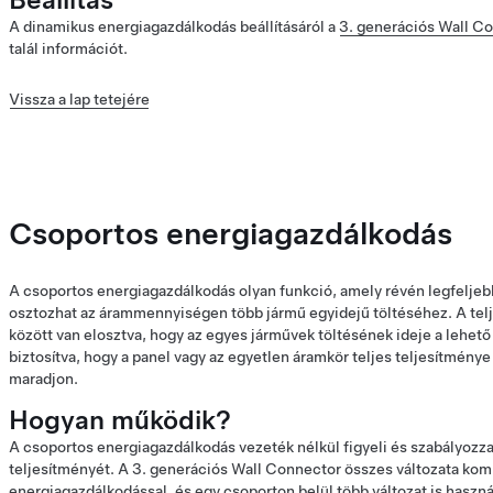
A dinamikus energiagazdálkodás beállításáról a
3. generációs Wall Co
talál információt.
Vissza a lap tetejére
Csoportos energiagazdálkodás
A csoportos energiagazdálkodás olyan funkció, amely révén legfeljeb
osztozhat az árammennyiségen több jármű egyidejű töltéséhez. A tel
között van elosztva, hogy az egyes járművek töltésének ideje a lehet
biztosítva, hogy a panel vagy az egyetlen áramkör teljes teljesítmény
maradjon.
Hogyan működik?
A csoportos energiagazdálkodás vezeték nélkül figyeli és szabályozz
teljesítményét. A 3. generációs Wall Connector összes változata komp
energiagazdálkodással, és egy csoporton belül több változat is haszná