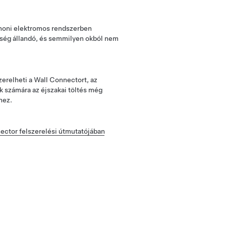
thoni elektromos rendszerben
sség állandó, és semmilyen okból nem
zerelheti a Wall Connectort, az
k számára az éjszakai töltés még
hez.
ector felszerelési útmutatójában