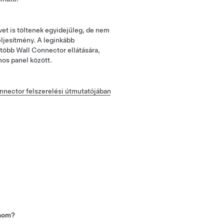
vet is töltenek egyidejűleg, de nem
eljesítmény. A leginkább
 több Wall Connector ellátására,
mos panel között.
nnector felszerelési útmutatójában
lnom?