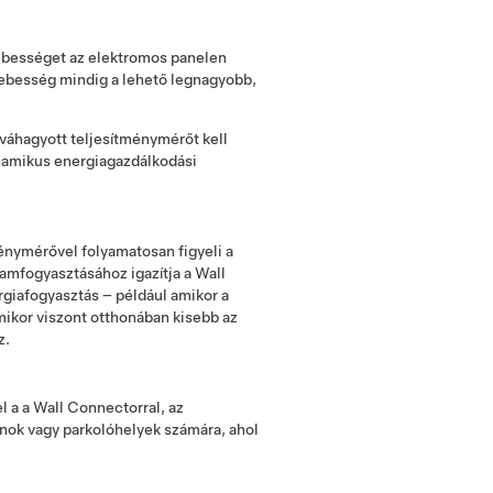
sebességet az elektromos panelen
i sebesség mindig a lehető legnagyobb,
óváhagyott teljesítménymérőt kell
inamikus energiagazdálkodási
énymérővel folyamatosan figyeli a
ramfogyasztásához igazítja a Wall
giafogyasztás – például amikor a
Amikor viszont otthonában kisebb az
z.
l a a Wall Connectorral, az
onok vagy parkolóhelyek számára, ahol