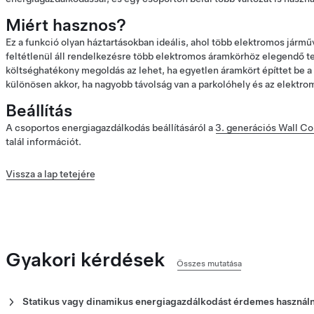
Miért hasznos?
Ez a funkció olyan háztartásokban ideális, ahol több elektromos jármű
feltétlenül áll rendelkezésre több elektromos áramkörhöz elegendő t
költséghatékony megoldás az lehet, ha egyetlen áramkört építtet be a
különösen akkor, ha nagyobb távolság van a parkolóhely és az elektro
Beállítás
A csoportos energiagazdálkodás beállításáról a
3. generációs Wall Co
talál információt.
Vissza a lap tetejére
Gyakori kérdések
Összes mutatása
Statikus vagy dinamikus energiagazdálkodást érdemes haszná