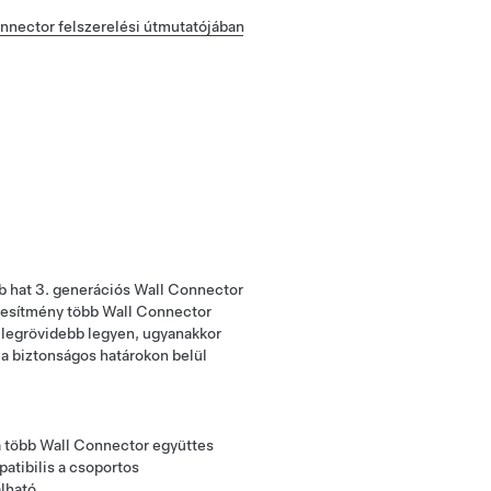
nnector felszerelési útmutatójában
b hat 3. generációs Wall Connector
jesítmény több Wall Connector
ő legrövidebb legyen, ugyanakkor
e a biztonságos határokon belül
a több Wall Connector együttes
atibilis a csoportos
lható.