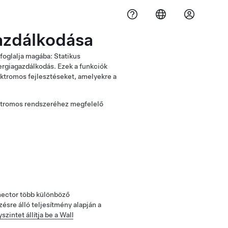
azdálkodása
foglalja magába: Statikus
rgiagazdálkodás. Ezek a funkciók
lektromos fejlesztéseket, amelyekre a
lektromos rendszeréhez megfelelő
nnector több különböző
ésre álló teljesítmény alapján a
intet állítja be a Wall