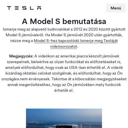
Menü
Tesla
Skip to main content
A Model S bemutatása
Ismerje meg az alapvető tudnivalókat a 2012 és 2020 között gyártott
Model S járművekről. Ha Model S járművét 2020 után gyártották,
nézze meg a
Model S-hez kapcsolódó Ismerje meg Tesláját
videósorozatot
.
Megjegyzés:
A videókon az amerikai piacra készült járművek
szerepelnek, beleértve az olyan funkciókat és előfizetéseket is,
amelyek előfordulhat, hogy csak az USA-ban érhetők el. A videók
kizárólag oktatási célokat szolgálnak, és előfordulhat, hogy az Ön
országára nem érvényesek. Tekintse át a kibocsátási megjegyzéseket
annak megerősítéséhez, hogy az Ön járművében mely funkciók
érhetők el.