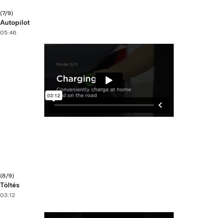
(7/9)
Autopilot
05:46
(8/9)
Töltés
03:12