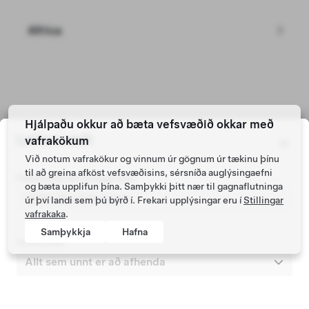
Africa
Tesla © 2026
Hjálpaðu okkur að bæta vefsvæðið okkar með
Leitarsvæði
vafrakökum
Persónuvernd og lagaleg málefni
Við notum vafrakökur og vinnum úr gögnum úr tækinu þínu
til að greina afköst vefsvæðisins, sérsníða auglýsingaefni
Póstnúmer skráningar bíls
og bæta upplifun þína. Samþykki þitt nær til gagnaflutninga
úr því landi sem þú býrð í. Frekari upplýsingar eru í
Stillingar
vafrakaka
.
Samþykkja
Hafna
Leita innan