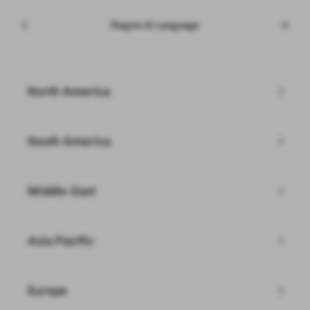
Valmynd
Tesla
Region & Language
Skip to main content
Vottaðir notaðir bílar
Slá inn póstnúmer
North America
Síur
South America
Middle-East
Sérðu ekki þá Tesla bifreið sem þú ert
að leita að?
Asia Pacific
Skoða bíla á lager
Europe
Búðu til þinn eigin Model Y