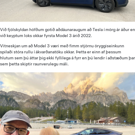
Við fjölskyldan höfðum gotið aðdáunaraugum að Tesla í mörg ár áður en
við keyptum loks okkar fyrsta Model 3 árið 2022.
Vitneskjan um að Model 3 væri með fimm stjörnu öryggiseinkunn
spilaði stóra rullu í ákvarðanatöku okkar. Þetta er einn af þessum
hlutum sem þú áttar þig ekki fyllilega á fyrr en þú lendir í aðstæðum þar
sem þetta skiptir raunverulegu máli.