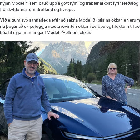
nýjan Model Y sem bauð upp á gott rými og frábær afköst fyrir ferðalög
fjölskyldunnar um Bretland og Evrópu.
Við eigum svo sannarlega eftir að sakna Model 3-bílsins okkar, en erum
nú þegar að skipuleggja næsta ævintýri okkar í Evrópu og hlökkum til að
búa til nýjar minningar í Model Y-bílnum okkar.