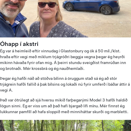
Óhapp í akstri
Ég var á heimleið eftir vinnudag í Glastonbury og ók á 50 míl./klst.
hraða eftir vegi með miklum trjágróðri beggja vegna þegar ég heyrði
mikinn hávaða fyrir ofan mig. Á þeirri stundu sveigðist framrúðan inn
og brotnaði. Mér krossbrá og ég nauðhemlaði.
Þegar ég hafði náð að stöðva bílinn á öruggum stað sá ég að stór
trjágrein hafði fallið á þak bílsins og lokaði nú fyrir umferð í báðar áttir á
vegi A.
Það var ótrúlegt að sjá hversu mikið farþegarými Model 3 hafði haldið
lögun sinni. Ég er viss um að það hafi bjargað lífi mínu. Mér finnst ég
lukkunnar pamfíll að hafa sloppið með minniháttar skurði og marbletti.