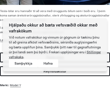
Tesla-bílar eru hannaðir til að vera með öruggustu bílum sem í boði eru. Í þeim
koma saman árekstraröryggisbúnaður, sterk yfirbygging og aksturöryggisbúnaðar
á borð við árekstrarvörn að framan.
Hjálpaðu okkur að bæta vefsvæðið okkar með
Í ár fékk Model Y fimm stjörnu öryggiseinkunn hjá Euro NCAP, þökk sé
vafrakökum
akstursöryggis- og árekstraröryggisbúnaðinum.
Við notum vafrakökur og vinnum úr gögnum úr tækinu þínu
Lestu meira um hvernig Tesla setur öryggið á oddinn
.
til að greina afköst vefsvæðisins, sérsníða auglýsingaefni
og bæta upplifun þína. Samþykki þitt nær til gagnaflutninga
úr því landi sem þú býrð í. Frekari upplýsingar eru í
Stillingar
vafrakaka
.
Panta núna
Samþykkja
Hafna
Reynsluakstur
Merki:
Model Y
Tesla ©
2026
Persónuvernd og lagaleg málefni
Um Tesla
Valmynd í fæti
Fréttir