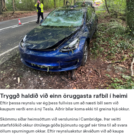
Tryggð haldið við einn öruggasta rafbíl í heimi
Eftir þessa reynslu var ég þess fullviss um að næsti bíll sem við
kaupum verði enn á ný Tesla. Aðrir bílar koma ekki til greina hjá okkur.
Skömmu síðar heimsóttum við verslunina í Cambridge. Þar veitti
starfsfólkið okkur ótrúlega góða þjónustu og gaf sér tíma til að svara
öllum spurningum okkar. Eftir reynsluakstur ákváðum við að kaupa