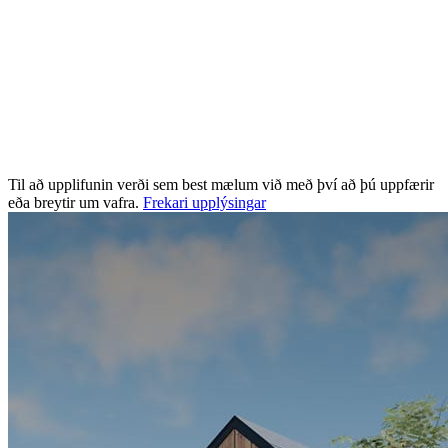
Til að upplifunin verði sem best mælum við með því að þú uppfærir
eða breytir um vafra.
Frekari upplýsingar