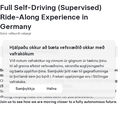
Full Self-Driving (Supervised)
Ride-Along Experience in
Germany
Sýnir viðburði nálægt
Hjálpaðu okkur að bæta vefsvæðið okkar með
vafrakökum
Við notum vafrakökur og vinnum úr gögnum úr tækinu þínu
til að greina afköst vefsvæðisins, sérsníða auglýsingaefni
Be among the first to experience Full Self-Driving (Supervised) from
og bæta upplifun þína. Samþykki þitt nær til gagnaflutninga
the passenger seat.
úr því landi sem þú býrð í. Frekari upplýsingar eru í
Stillingar
Our team will take you on a
ride-along
, showing how
Full Self-Driving
vafrakaka
.
(Supervised)
works in
real road conditions
.
Samþykkja
Hafna
See how it handles live traffic and supports the most stressful parts of
driving, helping make the roads safer for you and others.
Join us to see how we are moving closer to a fully autonomous future.