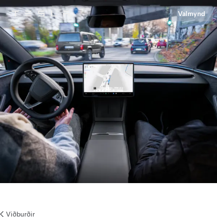
Valmynd
Tesla
Skip to main content
Viðburðir