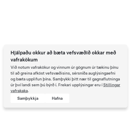
Hjálpaðu okkur að bæta vefsvæðið okkar með
vafrakökum
Við notum vafrakökur og vinnum úr gögnum úr tækinu þínu
til að greina afköst vefsvæðisins, sérsníða auglýsingaefni
og bæta upplifun þína. Samþykki þitt nær til gagnaflutninga
úr því landi sem þú býrð í. Frekari upplýsingar eru í
Stillingar
vafrakaka
.
Samþykkja
Hafna