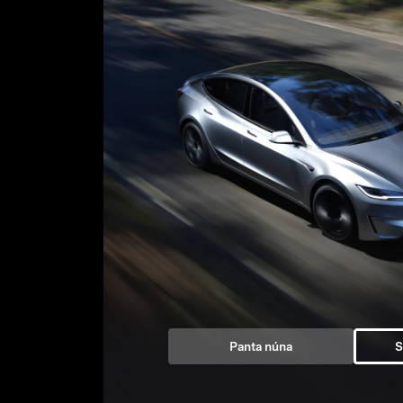
Panta núna
S