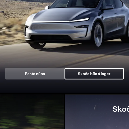
Panta núna
Skoða bíla á lager
Skoð