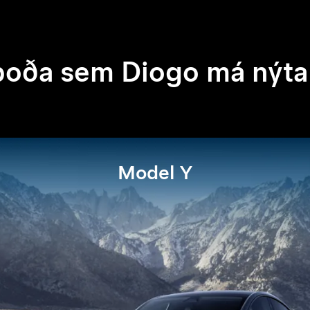
boða sem Diogo má nýta 
Model Y