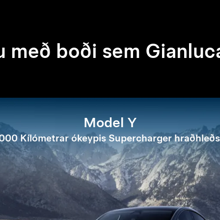
u með boði sem Gianluca
Model Y
.000 Kílómetrar ókeypis Supercharger hraðhleðs