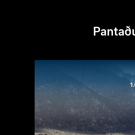
Pantað
1