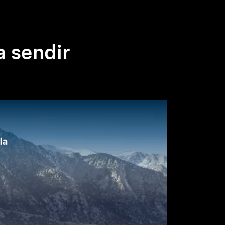
 sendir
la