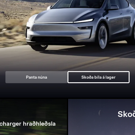
Panta núna
Skoða bíla á lager
Skoð
charger hraðhleðsla