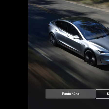
Panta núna
S