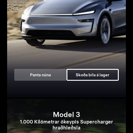
Panta núna
Skoða bíla á lager
Model 3
1.000 Kílómetrar ókeypis Supercharger
hraðhleðsla