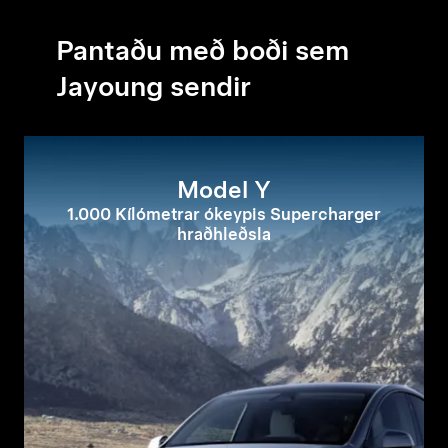
Pantaðu með boði sem
Jayoung sendir
Model Y
1.000 Kílómetrar ókeypis Supercharger
hraðhleðsla