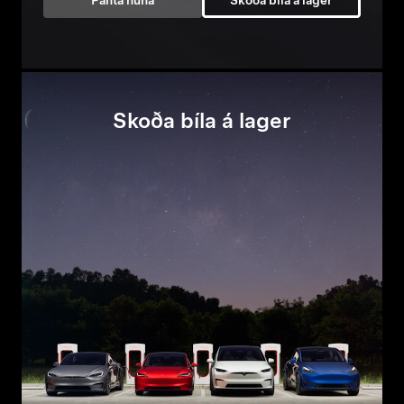
Panta núna
Skoða bíla á lager
Skoða bíla á lager