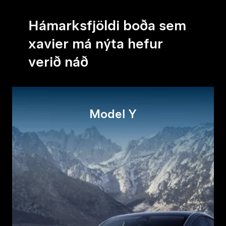
Hámarksfjöldi boða sem
xavier má nýta hefur
verið náð
Model Y