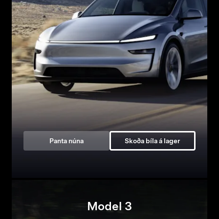
Panta núna
Skoða bíla á lager
Model 3