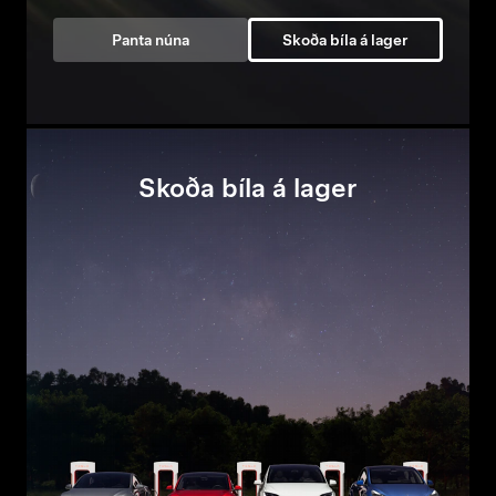
Panta núna
Skoða bíla á lager
Skoða bíla á lager