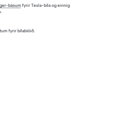
rger-básum
fyrir Tesla-bíla og einnig
.
m fyrir bílabíóið.
ndantekninga.