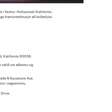
ó í Vestur-Hollywood í Kaliforníu.
gs framúrstefnusýn að leiðarljósi.
d, Kaliforníu 90038.
ur valið um aðkomu og
 eða N Sycamore Ave.
lur í nágrenninu.
 Drive.