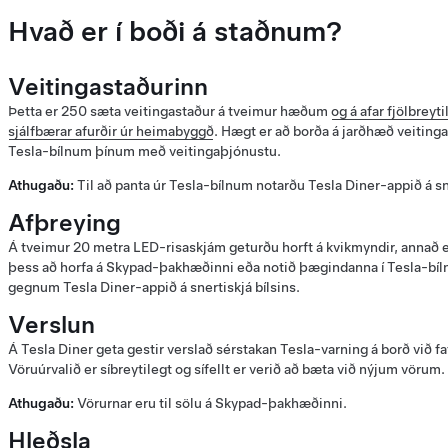
Hvað er í boði á staðnum?
Veitingastaðurinn
Þetta er 250 sæta veitingastaður á tveimur hæðum
og á afar fjölbreyt
sjálfbærar afurðir úr heimabyggð
. Hægt er að borða á jarðhæð veiting
Tesla-bílnum þínum með veitingaþjónustu.
Athugaðu:
Til að panta úr Tesla-bílnum notarðu Tesla Diner-appið á sne
Afþreying
Á tveimur 20 metra LED-risaskjám geturðu horft á kvikmyndir, annað ef
þess að horfa á Skypad-þakhæðinni eða notið þægindanna í Tesla-bíln
gegnum Tesla Diner-appið á snertiskjá bílsins.
Verslun
Á Tesla Diner geta gestir verslað sérstakan Tesla-varning á borð við fa
Vöruúrvalið er síbreytilegt og sífellt er verið að bæta við nýjum vörum.
Athugaðu:
Vörurnar eru til sölu á Skypad-þakhæðinni.
Hleðsla