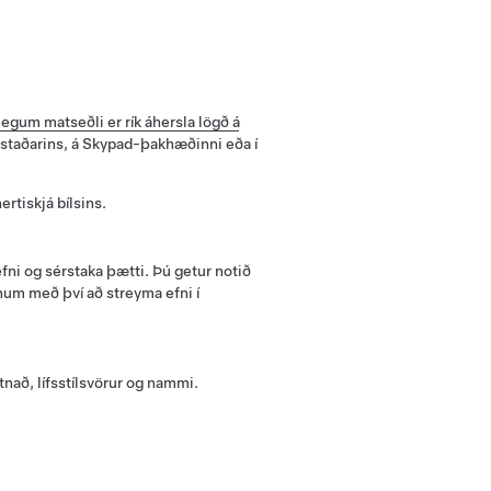
ilegum matseðli er rík áhersla lögð á
astaðarins, á Skypad-þakhæðinni eða í
rtiskjá bílsins.
ni og sérstaka þætti. Þú getur notið
um með því að streyma efni í
tnað, lífsstílsvörur og nammi.