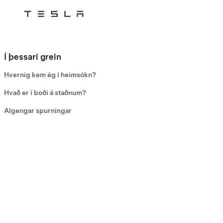
Tesla
Skip to main content
Í þessari grein
Hvernig kem ég í heimsókn?
Hvað er í boði á staðnum?
Algengar spurningar