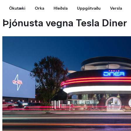
Ökutæki
Orka
Hleðsla
Uppgötvaðu
Versla
Þjónusta vegna Tesla Diner