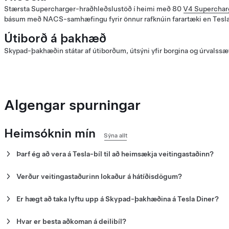
Stærsta Supercharger-hraðhleðslustöð í heimi með 80
V4 Supercha
básum með NACS-samhæfingu fyrir önnur rafknúin farartæki en Tesla
Útiborð á þakhæð
Skypad-þakhæðin státar af útiborðum, útsýni yfir borgina og úrvalssætu
Algengar spurningar
Heimsóknin mín
Sýna allt
Þarf ég að vera á Tesla-bíl til að heimsækja veitingastaðinn?
Nei. Allir gestir eru velkomnir á Tesla Diner.
Verður veitingastaðurinn lokaður á hátíðisdögum?
Nei. Veitingastaðurinn er opinn alla daga vikunnar, án nokkurra u
Er hægt að taka lyftu upp á Skypad-þakhæðina á Tesla Diner?
Athugaðu:
Opnunartímarnir gætu breyst.
Já. Það er lyfta upp á Skypad-þakhæðina á Tesla Diner.
Hvar er besta aðkoman á deilibíl?