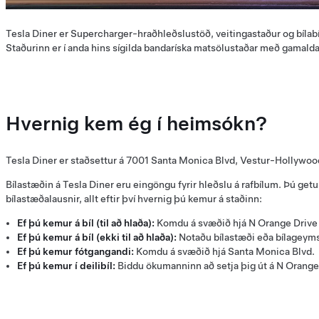
Tesla Diner er Supercharger-hraðhleðslustöð, veitingastaður og bílabí
Staðurinn er í anda hins sígilda bandaríska matsölustaðar með gamalda
Hvernig kem ég í heimsókn?
Tesla Diner er staðsettur á 7001 Santa Monica Blvd, Vestur-Hollywoo
Bílastæðin á Tesla Diner eru eingöngu fyrir hleðslu á rafbílum. Þú get
bílastæðalausnir, allt eftir því hvernig þú kemur á staðinn:
Ef þú kemur á bíl (til að hlaða):
Komdu á svæðið hjá N Orange Drive
Ef þú kemur á bíl (ekki til að hlaða):
Notaðu bílastæði eða bílageyms
Ef þú kemur fótgangandi:
Komdu á svæðið hjá Santa Monica Blvd.
Ef þú kemur í deilibíl:
Biddu ökumanninn að setja þig út á N Orange