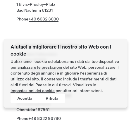
1 Elvis-Presley-Platz
Bad Nauheim 61231
Phone
+49 6032 3030
Das Burghotel Falkenstein Allgau
Aiutaci a migliorare il nostro sito Web con i
cookie
1 Auf dem Falkenstein
Pfronten 87459
Utilizziamo i cookie ed elaboriamo i dati dal tuo dispositivo
per analizzare le prestazioni del sito Web, personalizzare il
Phone
+49 8363 914540
contenuto degli annunci e migliorare l'esperienza di
utilizzo del sito. Il consenso include i trasferimenti di dati
al di fuori del Paese in cui ti trovi. Visualizza le
Impostazioni dei cookie
per ulteriori informazioni.
Das Freiberg Romantik Hotel
Accetta
Rifiuta
21 Freibergstrasse
Oberstdorf 87561
Phone
+49 8322 96780