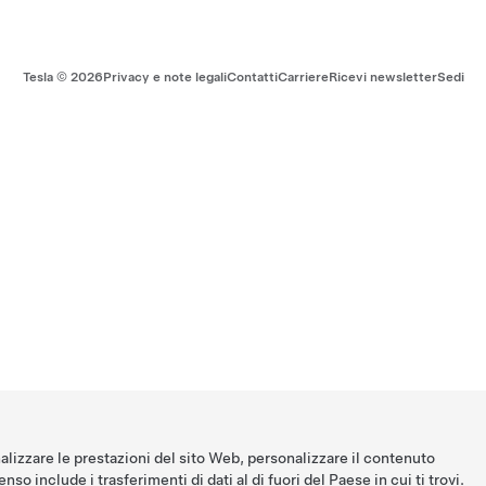
Tesla ©
2026
Privacy e note legali
Contatti
Carriere
Ricevi newsletter
Sedi
nalizzare le prestazioni del sito Web, personalizzare il contenuto
nso include i trasferimenti di dati al di fuori del Paese in cui ti trovi.