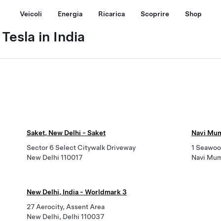
Veicoli
Energia
Ricarica
Scoprire
Shop
Tesla in India
Saket, New Delhi - Saket
Navi Mum
Sector 6 Select Citywalk Driveway
1 Seawoo
New Delhi 110017
Navi Mum
New Delhi, India - Worldmark 3
27 Aerocity, Assent Area
New Delhi, Delhi 110037