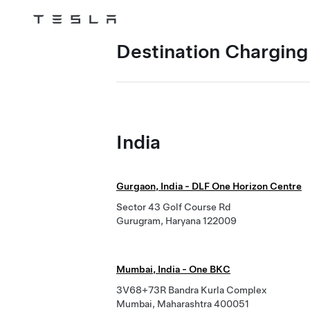
Tesla
Skip to main content
Destination Charging 
India
Gurgaon, India - DLF One Horizon Centre
Sector 43 Golf Course Rd
Gurugram, Haryana 122009
Mumbai, India - One BKC
3V68+73R Bandra Kurla Complex
Mumbai, Maharashtra 400051