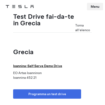
Menu
Tesla
Skip to main content
Test Drive fai-da-te
in Grecia
Torna
all'elenco
Grecia
Ioannina-Self Serve Demo Drive
EO Artas Ioanninon
Ioannina 452 21
Programma un test drive