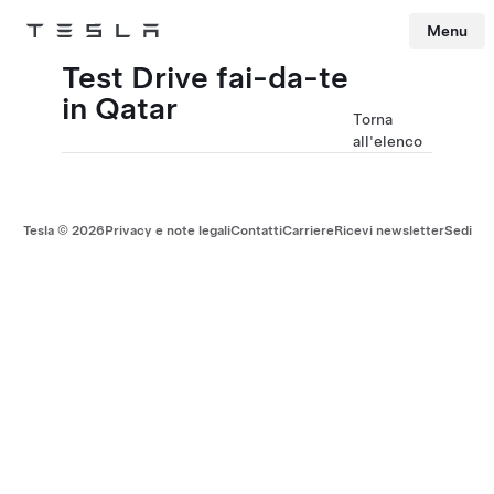
Menu
Tesla
Skip to main content
Test Drive fai-da-te
in Qatar
Torna
all'elenco
Tesla ©
2026
Privacy e note legali
Contatti
Carriere
Ricevi newsletter
Sedi