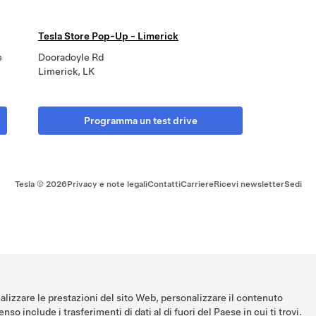
Tesla Store Pop-Up - Limerick
e
Dooradoyle Rd
Limerick, LK
Programma un test drive
Tesla ©
2026
Privacy e note legali
Contatti
Carriere
Ricevi newsletter
Sedi
nalizzare le prestazioni del sito Web, personalizzare il contenuto
nso include i trasferimenti di dati al di fuori del Paese in cui ti trovi.