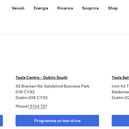
Veicoli
Energia
Ricarica
Scoprire
Shop
Tesla Centre - Dublin South
Tesla Sel
92 Bracken Rd, Sandyford Business Park
Unit A2 T
D18 CY92
Baldonnel
Dublin D18 CY92
Dublin D
Phone
1 5134 727
Programma un test drive