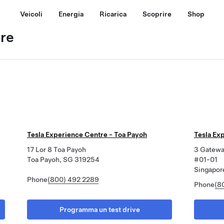
Veicoli
Energia
Ricarica
Scoprire
Shop
ore
Tesla Experience Centre - Toa Payoh
Tesla Ex
17 Lor 8 Toa Payoh
3 Gatewa
Toa Payoh, SG 319254
#01-01
Singapor
Phone
(800) 492 2289
Phone
(8
Programma un test drive