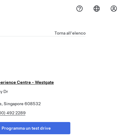
Torna all'elenco
perience Centre - Westgate
y Dr
e, Singapore 608532
00) 492 2289
Programma un test drive