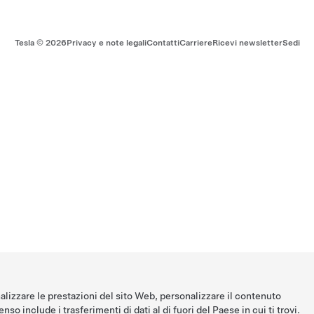
Tesla ©
2026
Privacy e note legali
Contatti
Carriere
Ricevi newsletter
Sedi
nalizzare le prestazioni del sito Web, personalizzare il contenuto
nso include i trasferimenti di dati al di fuori del Paese in cui ti trovi.