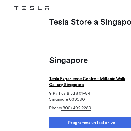
Tesla
Skip to main content
Tesla Store a Singap
Singapore
Tesla Experience Centre - Millenia Walk
Gallery Singapore
9 Raffles Blvd #01-84
Singapore 039596
Phone
(800) 492 2289
Programma un test drive