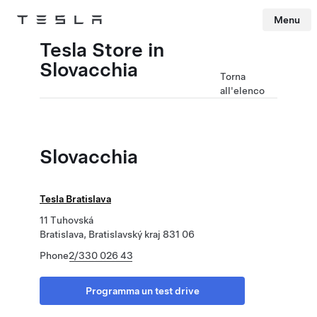
Menu
Tesla
Skip to main content
Tesla Store in
Slovacchia
Torna
all'elenco
Slovacchia
Tesla Bratislava
11 Tuhovská
Bratislava, Bratislavský kraj 831 06
Phone
2/330 026 43
Programma un test drive