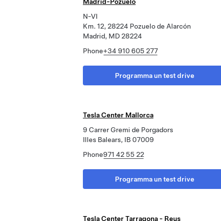
Madrid-Pozuelo
N-VI
Km. 12, 28224 Pozuelo de Alarcón
Madrid, MD 28224
Phone
+34 910 605 277
Programma un test drive
Tesla Center Mallorca
9 Carrer Gremi de Porgadors
Illes Balears, IB 07009
Phone
971 42 55 22
Programma un test drive
Tesla Center Tarragona - Reus