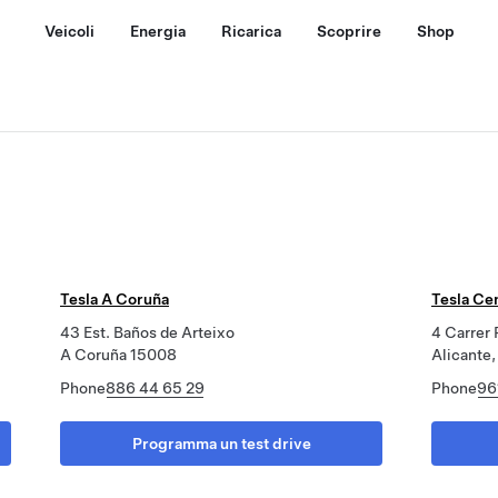
Veicoli
Energia
Ricarica
Scoprire
Shop
a
Tesla A Coruña
Tesla Cen
43 Est. Baños de Arteixo
4 Carrer 
A Coruña 15008
Alicante
Phone
886 44 65 29
Phone
96
Programma un test drive