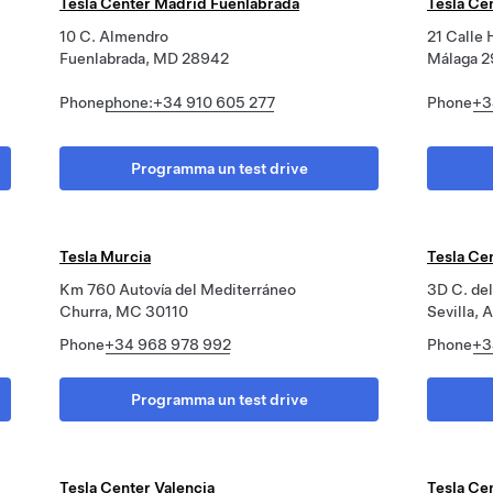
Tesla Center Madrid Fuenlabrada
Tesla Ce
10 C. Almendro
21 Calle 
Fuenlabrada, MD 28942
Málaga 
Phone
phone:+34 910 605 277
Phone
+3
Programma un test drive
Tesla Murcia
Tesla Cen
Km 760 Autovía del Mediterráneo
3D C. de
Churra, MC 30110
Sevilla,
Phone
+34 968 978 992
Phone
+3
Programma un test drive
Tesla Center Valencia
Tesla Cen