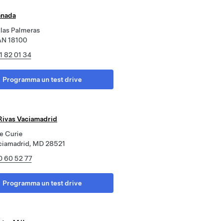
anada
 las Palmeras
 AN 18100
1 82 01 34
Programma un test drive
ivas Vaciamadrid
e Curie
ciamadrid, MD 28521
0 60 52 77
Programma un test drive