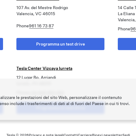
107 Av. del Mestre Rodrigo
14 Calle 
Valencia, VC 46015
La Eliana
Valencia
Phone
961 16 73 87
Phone
96
Programma un test drive
Tesla Center Vizcaya Iurreta
12 Lugar Bo. Arriandi
Iurreta , PV 48215
Phone
+34 946 950 052
nalizzare le prestazioni del sito Web, personalizzare il contenuto
nso include i trasferimenti di dati al di fuori del Paese in cui ti trovi.
Programma un test drive
Tesla ©
2026
Privacy e note legali
Contatti
Carriere
Ricevi newsletter
Sedi