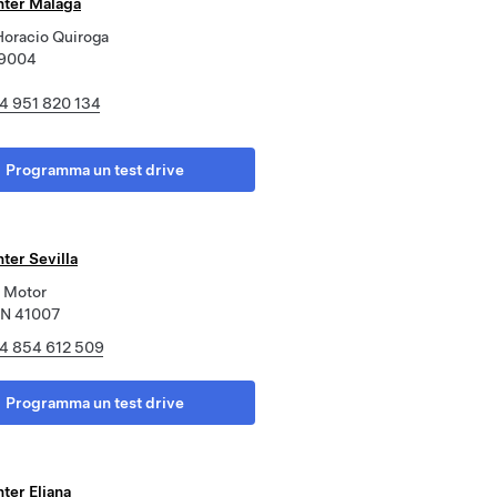
nter Málaga
Horacio Quiroga
29004
4 951 820 134
Programma un test drive
ter Sevilla
l Motor
 AN 41007
4 854 612 509
Programma un test drive
ter Eliana