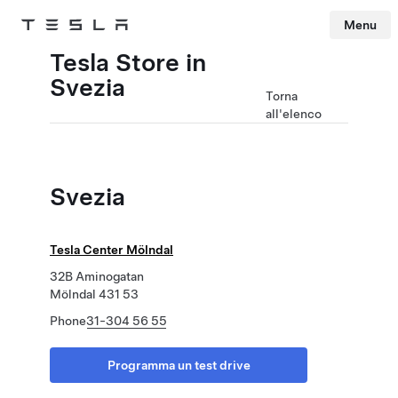
Menu
Tesla
Skip to main content
Tesla Store in
Svezia
Torna
all'elenco
Svezia
Tesla Center Mölndal
32B Aminogatan
Mölndal 431 53
Phone
31-304 56 55
Programma un test drive