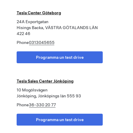
Tesla Center Göteborg
24A Exportgatan
Hisings Backa, VÄSTRA GÖTALANDS LÄN
422 46
Phone
0313045655
Programma un test drive
Tesla Sales Center Jönköping
10 Mogölsvägen
Jönköping, Jönköpings län 555 93
Phone
36-330 20 77
Programma un test drive