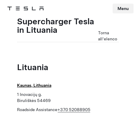
Menu
Tesla
Skip to main content
Supercharger Tesla
in Lituania
Torna
all'elenco
Lituania
Kaunas, Lithuania
1 Inovacijų g.
Biruliškės 54469
Roadside Assistance
+370 52088905