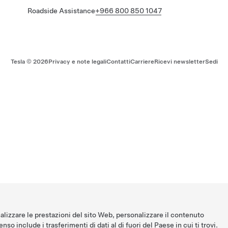
Roadside Assistance
+966 800 850 1047
Tesla ©
2026
Privacy e note legali
Contatti
Carriere
Ricevi newsletter
Sedi
nalizzare le prestazioni del sito Web, personalizzare il contenuto
nso include i trasferimenti di dati al di fuori del Paese in cui ti trovi.