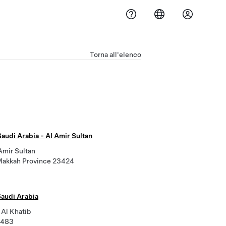
Torna all'elenco
audi Arabia - Al Amir Sultan
Amir Sultan
Makkah Province 23424
Saudi Arabia
 Al Khatib
2483