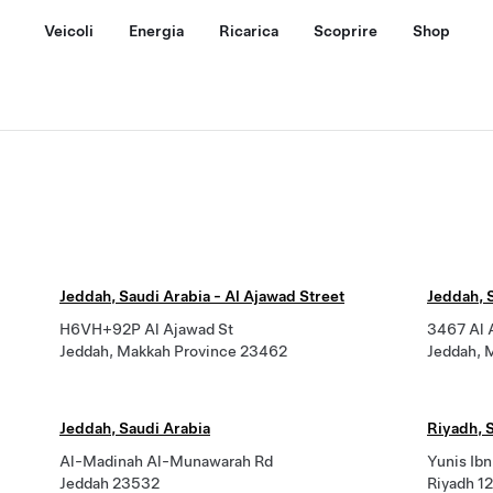
Veicoli
Energia
Ricarica
Scoprire
Shop
Jeddah, Saudi Arabia - Al Ajawad Street
Jeddah, S
H6VH+92P Al Ajawad St
3467 Al 
Jeddah, Makkah Province 23462
Jeddah, 
Jeddah, Saudi Arabia
Riyadh, 
Al-Madinah Al-Munawarah Rd
Yunis Ibn
Jeddah 23532
Riyadh 1