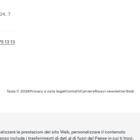
 24, 7
5 13 13
Tesla ©
2026
Privacy e note legali
Contatti
Carriere
Ricevi newsletter
Sedi
nalizzare le prestazioni del sito Web, personalizzare il contenuto
nso include i trasferimenti di dati al di fuori del Paese in cui ti trovi.