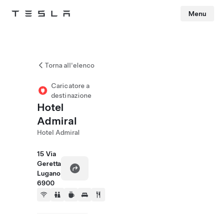
Menu
Tesla
Skip to main content
Torna all'elenco
Caricatore a
destinazione
Hotel
Admiral
Hotel Admiral
15 Via
Geretta
Lugano
6900