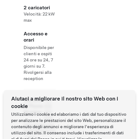
2 caricatori
Velocità: 22 kW
max
Accesso e
orari
Disponibile per
clienti e ospiti
24 ore su 24, 7
giorni su 7.
Rivolgersi alla
reception
Aiutaci a migliorare il nostro sito Web con i
Website
+41
cookie
& Phone
919
Number
863
Utilizziamo i cookie ed elaboriamo i dati dal tuo dispositivo
838
per analizzare le prestazioni del sito Web, personalizzare il
http://www.lug
contenuto degli annunci e migliorare l'esperienza di
anohoteladmiral
utilizzo del sito. Il consenso include i trasferimenti di dati
.com/