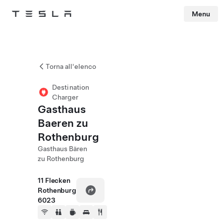
Menu
Tesla
Skip to main content
Torna all'elenco
Destination
Charger
Gasthaus
Baeren zu
Rothenburg
Gasthaus Bären
zu Rothenburg
11 Flecken
Rothenburg
6023