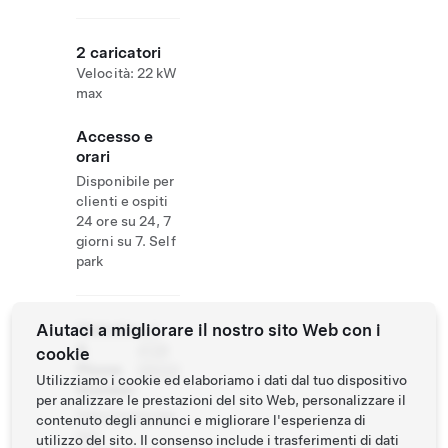
2 caricatori
Velocità: 22 kW
max
Accesso e
orari
Disponibile per
clienti e ospiti
24 ore su 24, 7
giorni su 7. Self
park
Aiutaci a migliorare il nostro sito Web con i
Website
+41
&
4128
cookie
Phone
09022
Utilizziamo i cookie ed elaboriamo i dati dal tuo dispositivo
Number
per analizzare le prestazioni del sito Web, personalizzare il
http://www.bae
contenuto degli annunci e migliorare l'esperienza di
ren-
utilizzo del sito. Il consenso include i trasferimenti di dati