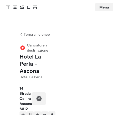
Menu
Tesla
Skip to main content
Torna all'elenco
Caricatore a
destinazione
Hotel La
Perla -
Ascona
Hotel La Perla
14
Strada
Collina
Ascona
6612