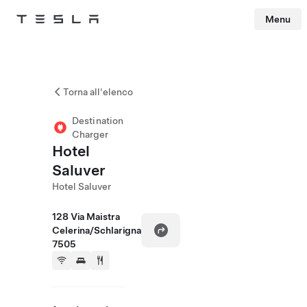
Menu
Tesla
Skip to main content
Torna all'elenco
Destination
Charger
Hotel
Saluver
Hotel Saluver
128 Via Maistra
Celerina/Schlarigna
7505