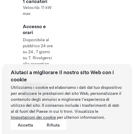
1 caricatori
Velocità: 11 kW
max
Accesso e
orari
Disponibile al
pubblico 24 ore
su 24, 7 giorni
su 7. Rivolgersi
alla reception
Aiutaci a migliorare il nostro sito Web con i
cookie
Website
+41
Utilizziamo i cookie ed elaboriamo i dati dal tuo dispositivo
& Phone
8183
per analizzare le prestazioni del sito Web, personalizzare il
Number
31314
contenuto degli annunci e migliorare l'esperienza di
http://www.salu
utilizzo del sito. Il consenso include i trasferimenti di dati
ver.ch/
al di fuori del Paese in cui ti trovi. Visualizza le
Impostazioni dei cookie
per ulteriori informazioni.
Accetta
Rifiuta