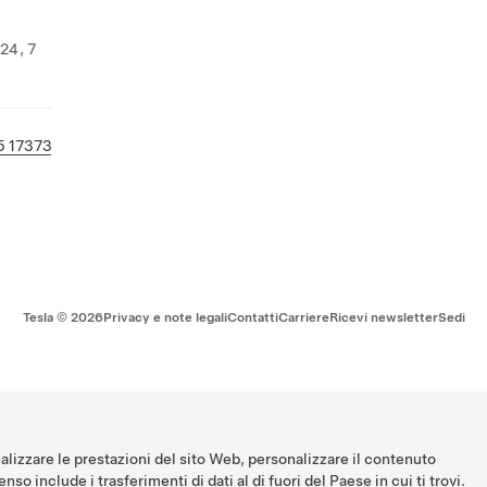
 24, 7
5 17373
Tesla ©
2026
Privacy e note legali
Contatti
Carriere
Ricevi newsletter
Sedi
nalizzare le prestazioni del sito Web, personalizzare il contenuto
nso include i trasferimenti di dati al di fuori del Paese in cui ti trovi.