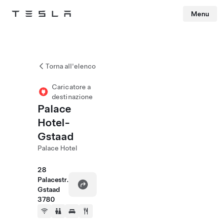
Menu
Tesla
Skip to main content
Torna all'elenco
Caricatore a
destinazione
Palace
Hotel-
Gstaad
Palace Hotel
28
Palacestr.
Gstaad
3780