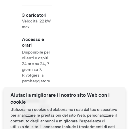
3 caricatori
Velocità: 22 kW
max
Accesso e
orari
Disponibile per
clienti e ospiti
24 ore su 24, 7
giorni su 7.
Rivolgersi al
parcheggiatore
Aiutaci a migliorare il nostro sito Web con i
Website
+41
cookie
&
3374
Utilizziamo i cookie ed elaboriamo i dati dal tuo dispositivo
Phone
85000
per analizzare le prestazioni del sito Web, personalizzare il
Number
contenuto degli annunci e migliorare l'esperienza di
https://www.pal
utilizzo del sito. Il consenso include i trasferimenti di dati