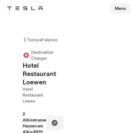
Menu
Tesla
Skip to main content
Torna all'elenco
Destination
Charger
Hotel
Restaurant
Loewen
Hotel
Restaurant
Löwen
2
Albisstrasse
Hausen am
Albis 8915