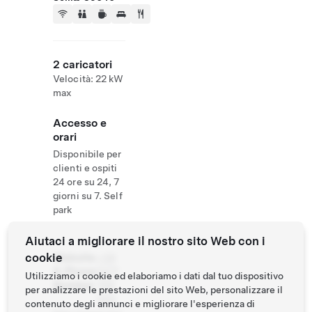
2 caricatori
Velocità: 22 kW
max
Accesso e
orari
Disponibile per
clienti e ospiti
24 ore su 24, 7
giorni su 7. Self
park
Aiutaci a migliorare il nostro sito Web con i
cookie
Website
+39
& Phone
0471
Utilizziamo i cookie ed elaboriamo i dati dal tuo dispositivo
Number
705
per analizzare le prestazioni del sito Web, personalizzare il
050
contenuto degli annunci e migliorare l'esperienza di