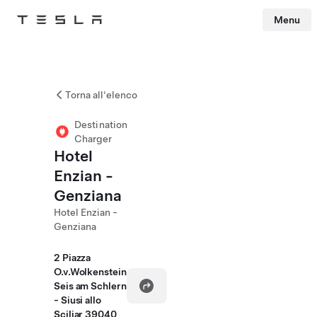
Menu
Tesla
Skip to main content
Torna all'elenco
Destination
Charger
Hotel
Enzian -
Genziana
Hotel Enzian -
Genziana
2 Piazza
O.v.Wolkenstein
Seis am Schlern
- Siusi allo
Sciliar 39040