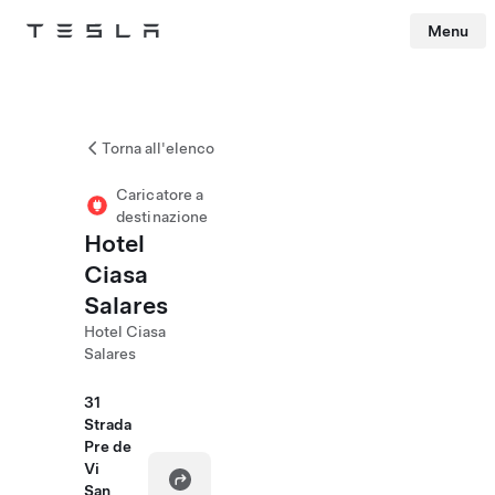
Menu
Tesla
Skip to main content
Torna all'elenco
Caricatore a
destinazione
Hotel
Ciasa
Salares
Hotel Ciasa
Salares
31
Strada
Pre de
Vi
San