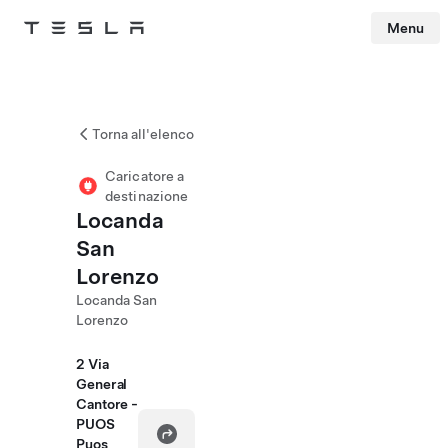
Menu
Tesla
Skip to main content
Torna all'elenco
Caricatore a
destinazione
Locanda
San
Lorenzo
Locanda San
Lorenzo
2 Via
General
Cantore -
PUOS
Puos