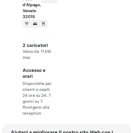
d'Alpago,
Veneto
32015
2 caricatori
Velocità: 11 kW
max
Accesso e
orari
Disponibile per
clienti e ospiti
24 ore su 24, 7
giorni su 7.
Rivolgersi alla
reception
Aiutaci a migliorare il nostro sito Web con i