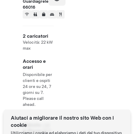
Guardiagrele
66016
2 caricatori
Velocità: 22 kW
max
Accesso e
orari
Disponibile per
clienti e ospiti
24 ore su 24, 7
giorni su 7.
Please call
ahead.
Aiutaci a migliorare il nostro sito Web con i
cookie
Website
+39
& Phone
0871
Utilizziamo i cookie ed elaboriamo i dati dal tuo dispositivo