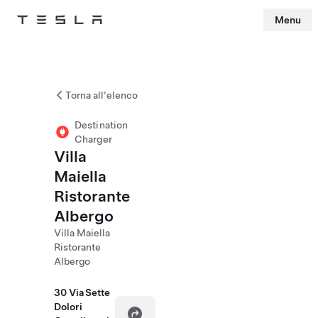
Menu
Tesla
Skip to main content
Torna all'elenco
Destination
Charger
Villa
Maiella
Ristorante
Albergo
Villa Maiella
Ristorante
Albergo
30 Via Sette
Dolori