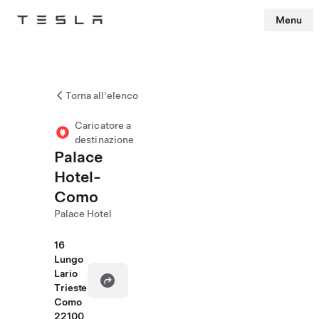
Menu
Tesla
Skip to main content
Torna all'elenco
Caricatore a
destinazione
Palace
Hotel-
Como
Palace Hotel
16
Lungo
Lario
Trieste
Como
22100