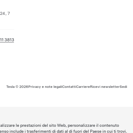
 24, 7
11 3813
Tesla ©
2026
Privacy e note legali
Contatti
Carriere
Ricevi newsletter
Sedi
nalizzare le prestazioni del sito Web, personalizzare il contenuto
nso include i trasferimenti di dati al di fuori del Paese in cui ti trovi.