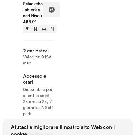
Palackeho
Jablonec
nad Nisou
466 01
2 caricatori
Velocità: 9 kW
max
Accesso e
orari
Disponibile per
clienti e ospiti
24 ore su 24, 7
giorni su 7. Self
park
Aiutaci a migliorare il nostro sito Web con i
cookie
Website
+420