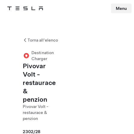
Menu
Tesla
Skip to main content
Torna all'elenco
Destination
Charger
Pivovar
Volt -
restaurace
&
penzion
Pivovar Volt -
restaurace &
penzion
2302/28