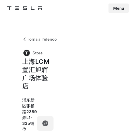
Menu
Tesla
Skip to main content
Torna all'elenco
Store
上海LCM
置汇旭辉
广场体验
店
浦东新
区张杨
路2389
弄L1-
33b铺
位