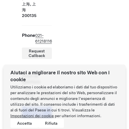
上海, 上
海
200135
Phone
021-
61218116
Request
Callback
Aiutaci a migliorare il nostro sito Web con i
Orari di
cookie
apertura
Utilizziamo i cookie ed elaboriamo i dati dal tuo dispositivo
Lun -
10:00 -
per analizzare le prestazioni del sito Web, personalizzare il
Dom
22:00
contenuto degli annunci e migliorare l'esperienza di
utilizzo del sito. Il consenso include i trasferimenti di dati
Programma
al di fuori del Paese in cui ti trovi. Visualizza le
un test
Impostazioni dei cookie
per ulteriori informazioni.
drive
Accetta
Rifiuta