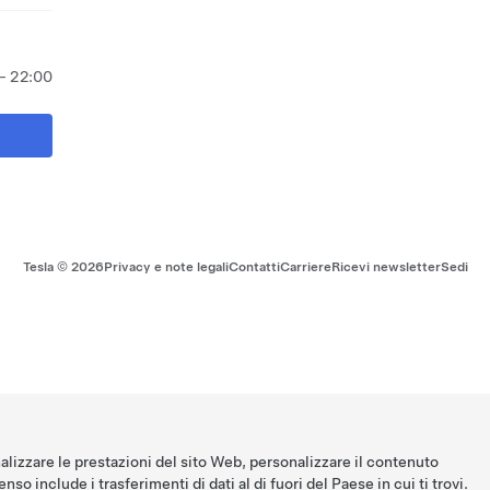
- 22:00
Tesla ©
2026
Privacy e note legali
Contatti
Carriere
Ricevi newsletter
Sedi
nalizzare le prestazioni del sito Web, personalizzare il contenuto
nso include i trasferimenti di dati al di fuori del Paese in cui ti trovi.