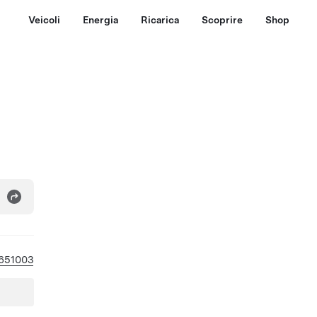
Veicoli
Energia
Ricarica
Scoprire
Shop
651003