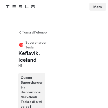
Menu
Tesla
Skip to main content
Torna all'elenco
Supercharger
Tesla
Keflavik,
Iceland
N1
Questo
Supercharger
è a
disposizione
dei veicoli
Tesla e di altri
veicoli