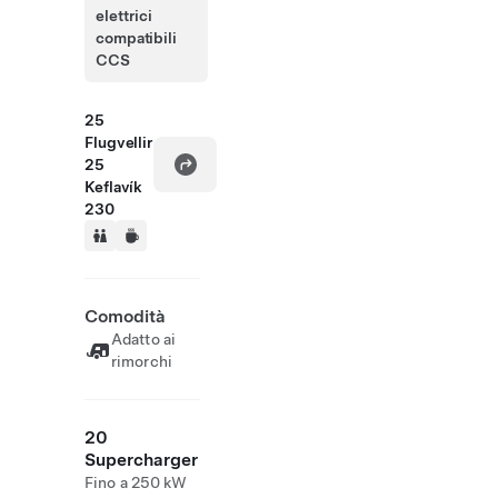
elettrici
compatibili
CCS
25
Flugvellir
25
Keflavík
230
Comodità
Adatto ai
rimorchi
20
Supercharger
Fino a 250 kW