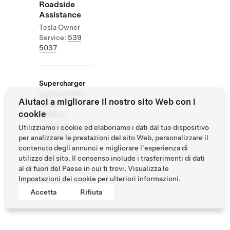
Roadside
Assistance
Tesla Owner
Service:
539
5037
Supercharger
aperto ad altri
Aiutaci a migliorare il nostro sito Web con i
veicoli
cookie
elettrici
Veicoli
Utilizziamo i cookie ed elaboriamo i dati dal tuo dispositivo
supportati:
per analizzare le prestazioni del sito Web, personalizzare il
Tesla, altri
contenuto degli annunci e migliorare l'esperienza di
veicoli
utilizzo del sito. Il consenso include i trasferimenti di dati
elettrici
al di fuori del Paese in cui ti trovi. Visualizza le
Impostazioni dei cookie
per ulteriori informazioni.
Accetta
Rifiuta