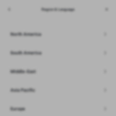
Menu
Tesla
Region & Language
Skip to main content
Inventario
Inserisci il CAP
North America
Filtri
South America
Middle-East
Non hai trovato la Tesla che stavi
cercando?
Asia Pacific
Sfoglia Usato Garantito
Europe
Crea la tua Model Y personalizzata