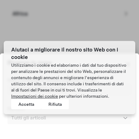
Africa
Aiutaci a migliorare il nostro sito Web con i
Tesla © 2026
cookie
Ricerca in zona
Privacy e note legali
Utilizziamo i cookie ed elaboriamo i dati dal tuo dispositivo
per analizzare le prestazioni del sito Web, personalizzare il
contenuto degli annunci e migliorare l'esperienza di
CAP Certificato di immatricolazione veicolo
utilizzo del sito. Il consenso include i trasferimenti di dati
al di fuori del Paese in cui ti trovi. Visualizza le
Impostazioni dei cookie
per ulteriori informazioni.
Accetta
Rifiuta
Cerca in