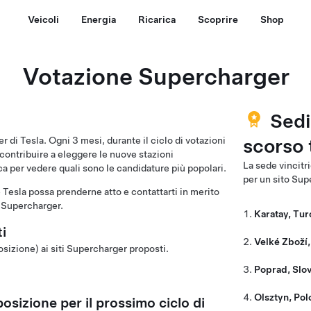
Veicoli
Energia
Ricarica
Scoprire
Shop
Votazione Supercharger
Sedi 
scorso 
 di Tesla. Ogni 3 mesi, durante il ciclo di votazioni
contribuire a eleggere le nuove stazioni
La sede vincitr
ca per vedere quali sono le candidature più popolari.
per un sito Sup
 Tesla possa prenderne atto e contattarti in merito
e Supercharger.
Karatay, Tur
ti
Velké Zboží
osizione) ai siti Supercharger proposti.
Poprad, Slo
Olsztyn, Pol
osizione per il prossimo ciclo di