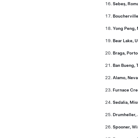
Sebeș, Roma
Bouchervill
Yong Peng, 
Bear Lake, U
Braga, Porto
Ban Bueng, T
Alamo, Nev
Furnace Cree
Sedalia, Mis
Drumheller, 
Spooner, Wi