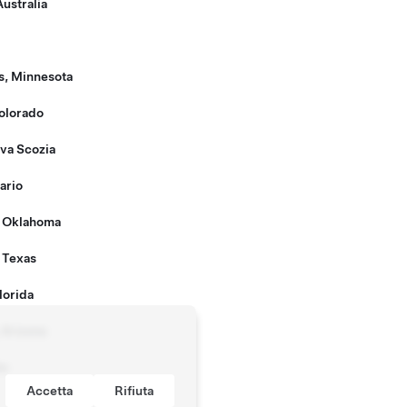
ustralia
s, Minnesota
olorado
va Scozia
ario
 Oklahoma
 Texas
lorida
, Arizona
ho
Accetta
Rifiuta