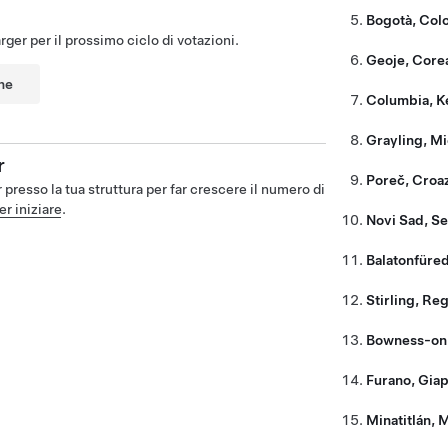
Bogotà, Col
ger per il prossimo ciclo di votazioni.
Geoje, Core
ne
Columbia, K
Grayling, M
r
Poreč, Croa
presso la tua struttura per far crescere il numero di
er iniziare
.
Novi Sad, Se
Balatonfüre
Stirling, Re
Bowness-on
Furano, Gia
Minatitlán, 