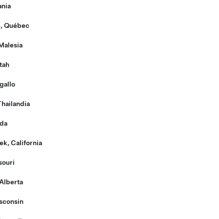
nia
e, Québec
Malesia
tah
gallo
hailandia
ada
k, California
souri
Alberta
sconsin