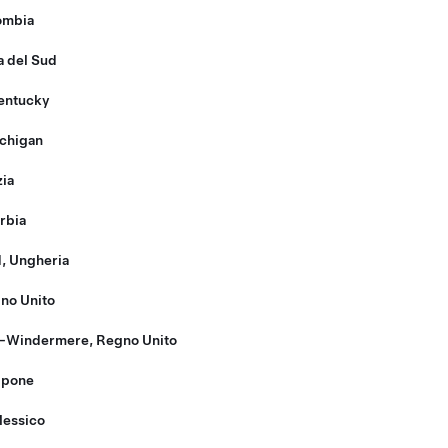
ombia
a del Sud
entucky
ichigan
zia
rbia
d, Ungheria
gno Unito
-Windermere, Regno Unito
ppone
Messico