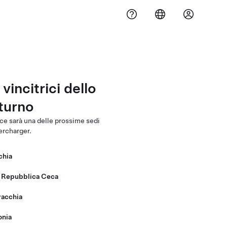
vincitrici dello
turno
ice sarà una delle prossime sedi
ercharger.
chia
, Repubblica Ceca
vacchia
onia