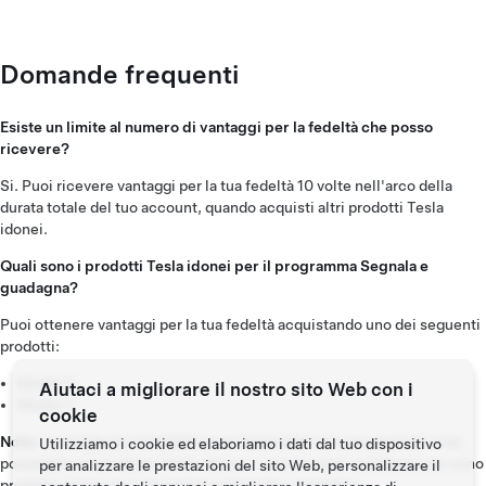
Domande frequenti
Esiste un limite al numero di vantaggi per la fedeltà che posso
ricevere?
Si. Puoi ricevere vantaggi per la tua fedeltà 10 volte nell'arco della
durata totale del tuo account, quando acquisti altri prodotti Tesla
idonei.
Quali sono i prodotti Tesla idonei per il programma Segnala e
guadagna?
Puoi ottenere vantaggi per la tua fedeltà acquistando uno dei seguenti
prodotti:
Model 3
Aiutaci a migliorare il nostro sito Web con i
Model Y
cookie
Nota:
i vantaggi per la fedeltà sono disponibili solo se possiedi o hai
Utilizziamo i cookie ed elaboriamo i dati dal tuo dispositivo
posseduto un prodotto Tesla idoneo. I veicoli usati certificati non sono
per analizzare le prestazioni del sito Web, personalizzare il
prodotti idonei per il programma Segnala e guadagna.