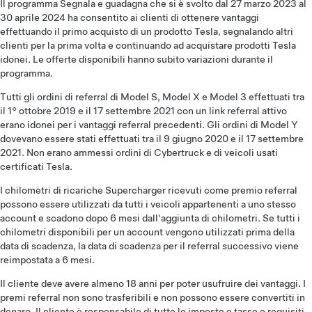
Il programma Segnala e guadagna che si è svolto dal 27 marzo 2023 al
30 aprile 2024 ha consentito ai clienti di ottenere vantaggi
effettuando il primo acquisto di un prodotto Tesla, segnalando altri
clienti per la prima volta e continuando ad acquistare prodotti Tesla
idonei. Le offerte disponibili hanno subito variazioni durante il
programma.
Tutti gli ordini di referral di Model S, Model X e Model 3 effettuati tra
il 1° ottobre 2019 e il 17 settembre 2021 con un link referral attivo
erano idonei per i vantaggi referral precedenti. Gli ordini di Model Y
dovevano essere stati effettuati tra il 9 giugno 2020 e il 17 settembre
2021. Non erano ammessi ordini di Cybertruck e di veicoli usati
certificati Tesla.
I chilometri di ricariche Supercharger ricevuti come premio referral
possono essere utilizzati da tutti i veicoli appartenenti a uno stesso
account e scadono dopo 6 mesi dall'aggiunta di chilometri. Se tutti i
chilometri disponibili per un account vengono utilizzati prima della
data di scadenza, la data di scadenza per il referral successivo viene
reimpostata a 6 mesi.
Il cliente deve avere almeno 18 anni per poter usufruire dei vantaggi. I
premi referral non sono trasferibili e non possono essere convertiti in
denaro. Il cliente è responsabile di tutte le imposte e tasse e requisiti