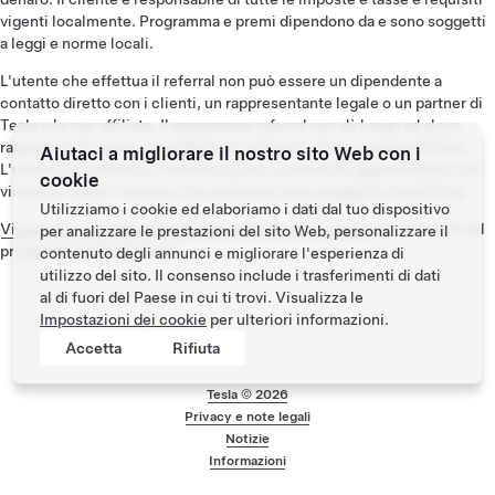
vigenti localmente. Programma e premi dipendono da e sono soggetti
a leggi e norme locali.
L'utente che effettua il referral non può essere un dipendente a
contatto diretto con i clienti, un rappresentante legale o un partner di
Tesla o le sue affiliate. Il programma referral non dà luogo ad alcun
rapporto tra l'utente che effettua il referral e Tesla o le sue affiliate.
Aiutaci a migliorare il nostro sito Web con i
L'utente che effettua il referral non ha l'autorità di rappresentare o di
cookie
vincolare Tesla. I termini e le condizioni sono soggetti a modifiche.
Utilizziamo i cookie ed elaboriamo i dati dal tuo dispositivo
Visualizza i dettagli relativi a idoneità, crediti e premi
per la fase 9 del
per analizzare le prestazioni del sito Web, personalizzare il
programma referral Tesla.
contenuto degli annunci e migliorare l'esperienza di
utilizzo del sito. Il consenso include i trasferimenti di dati
al di fuori del Paese in cui ti trovi. Visualizza le
Impostazioni dei cookie
per ulteriori informazioni.
Accetta
Rifiuta
Tesla ©
2026
Privacy e note legali
Menu a piè di pagin
Notizie
Informazioni