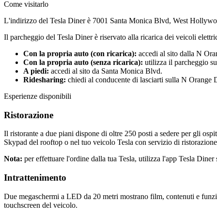
Come visitarlo
L'indirizzo del Tesla Diner è 7001 Santa Monica Blvd, West Hollyw
Il parcheggio del Tesla Diner è riservato alla ricarica dei veicoli elett
Con la propria auto (con ricarica):
accedi al sito dalla N Or
Con la propria auto (senza ricarica):
utilizza il parcheggio su 
A piedi:
accedi al sito da Santa Monica Blvd.
Ridesharing:
chiedi al conducente di lasciarti sulla N Orange 
Esperienze disponibili
Ristorazione
Il ristorante a due piani dispone di oltre 250 posti a sedere per gli ospi
Skypad del rooftop o nel tuo veicolo Tesla con servizio di ristorazione
Nota:
per effettuare l'ordine dalla tua Tesla, utilizza l'app Tesla Diner
Intrattenimento
Due megaschermi a LED da 20 metri mostrano film, contenuti e funzion
touchscreen del veicolo.