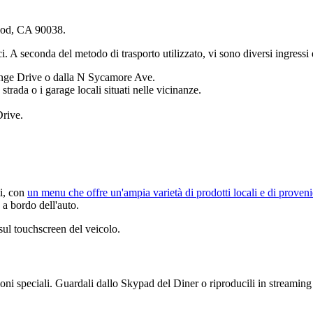
ood, CA 90038.
rici. A seconda del metodo di trasporto utilizzato, vi sono diversi ingressi
ange Drive o dalla N Sycamore Ave.
strada o i garage locali situati nelle vicinanze.
Drive.
ti, con
un menu che offre un'ampia varietà di prodotti locali e di proven
 a bordo dell'auto.
 sul touchscreen del veicolo.
i speciali. Guardali dallo Skypad del Diner o riproducili in streaming