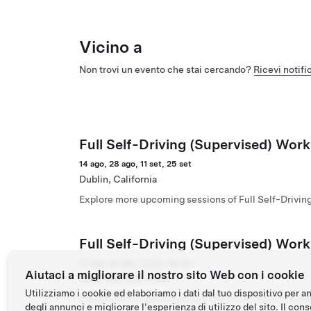
Vicino a
Non trovi un evento che stai cercando?
Ricevi notifi
Full Self-Driving (Supervised) Work
14 ago, 28 ago, 11 set, 25 set
Dublin, California
Explore more upcoming sessions of Full Self-Drivin
Full Self-Driving (Supervised) Wor
15 ago, 29 ago, 12 set, 26 set
Aiutaci a migliorare il nostro sito Web con i cookie
Palo Alto, California
Utilizziamo i cookie ed elaboriamo i dati dal tuo dispositivo per a
Explore more upcoming sessions of Full Self-Drivin
degli annunci e migliorare l'esperienza di utilizzo del sito. Il conse