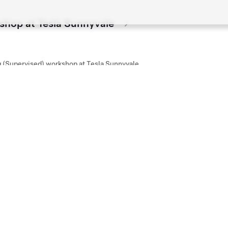
kshop at Tesla Sunnyvale
g (Supervised) workshop at Tesla Sunnyvale
kshop at Tesla Santana Row
g (Supervised) workshop at Tesla Santana Row
kshop at Tesla Los Gatos
g (Supervised) workshop at Tesla Los Gatos