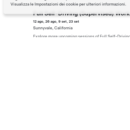
Visualizza le
Impostazioni dei cookie
per ulteriori informazioni.
Full Self-Driving (Supervised) Wor
12 ago, 26 ago, 9 set, 23 set
Sunnyvale, California
Explore more upcoming sessions of Full Self-Drivin
Full Self-Driving (Supervised) Wor
12 ago, 26 ago, 9 set, 23 set
San Jose, California
Explore more upcoming sessions of Full Self-Drivin
Full Self-Driving (Supervised) Wor
16 ago, 30 ago, 13 set, 27 set
Los Gatos, California
Explore more upcoming sessions of Full Self-Drivin