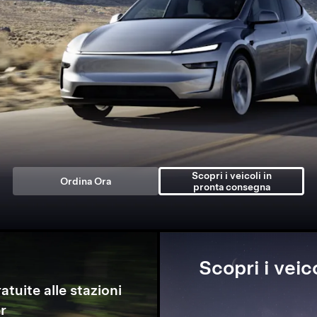
Scopri i veicoli in
Ordina Ora
pronta consegna
Scopri i veic
atuite alle stazioni
r