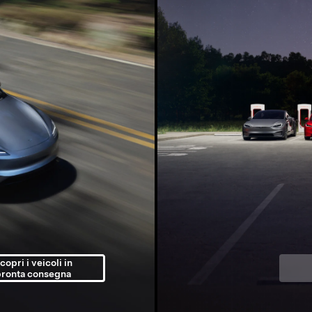
copri i veicoli in
pronta consegna