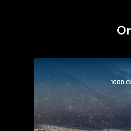
Or
1000 Ch