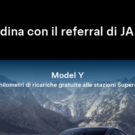
dina con il referral di J
Model Y
ilometri di ricariche gratuite alle stazioni Supe