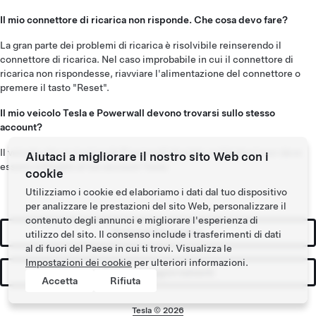
Il mio connettore di ricarica non risponde. Che cosa devo fare?
La gran parte dei problemi di ricarica è risolvibile reinserendo il
connettore di ricarica. Nel caso improbabile in cui il connettore di
ricarica non rispondesse, riavviare l'alimentazione del connettore o
premere il tasto "Reset".
Il mio veicolo Tesla e Powerwall devono trovarsi sullo stesso
account?
Il veicolo che si ricarica da Powerwall durante un blackout non deve
Aiutaci a migliorare il nostro sito Web con i
essere collegato al tuo account Tesla.
cookie
Utilizziamo i cookie ed elaboriamo i dati dal tuo dispositivo
per analizzare le prestazioni del sito Web, personalizzare il
contenuto degli annunci e migliorare l'esperienza di
Richiedi Preventivo
utilizzo del sito. Il consenso include i trasferimenti di dati
al di fuori del Paese in cui ti trovi. Visualizza le
Impostazioni dei cookie
per ulteriori informazioni.
Ricevi gli aggiornamenti
Accetta
Rifiuta
Tesla ©
2026